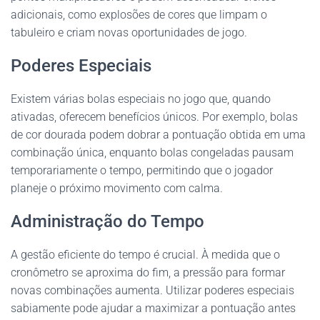
adicionais, como explosões de cores que limpam o
tabuleiro e criam novas oportunidades de jogo.
Poderes Especiais
Existem várias bolas especiais no jogo que, quando
ativadas, oferecem benefícios únicos. Por exemplo, bolas
de cor dourada podem dobrar a pontuação obtida em uma
combinação única, enquanto bolas congeladas pausam
temporariamente o tempo, permitindo que o jogador
planeje o próximo movimento com calma.
Administração do Tempo
A gestão eficiente do tempo é crucial. À medida que o
cronômetro se aproxima do fim, a pressão para formar
novas combinações aumenta. Utilizar poderes especiais
sabiamente pode ajudar a maximizar a pontuação antes