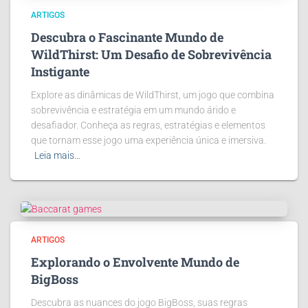
ARTIGOS
Descubra o Fascinante Mundo de
WildThirst: Um Desafio de Sobrevivência
Instigante
Explore as dinâmicas de WildThirst, um jogo que combina
sobrevivência e estratégia em um mundo árido e
desafiador. Conheça as regras, estratégias e elementos
que tornam esse jogo uma experiência única e imersiva.
Leia mais…
ARTIGOS
Explorando o Envolvente Mundo de
BigBoss
Descubra as nuances do jogo BigBoss, suas regras