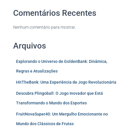
Comentários Recentes
Nenhum comentário para mostrar.
Arquivos
Explorando o Universo de GoldenBank: Dinâmica,
Regras e Atualizações
HitTheBank: Uma Experiência de Jogo Revolucionária
Descubra Plingoball: O Jogo Inovador que Está
Transformando o Mundo dos Esportes
FruitNovaSuper40: Um Mergulho Emocionante no
Mundo dos Clássicos de Frutas