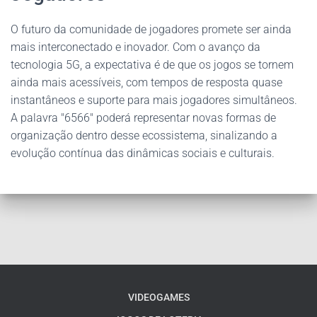
O futuro da comunidade de jogadores promete ser ainda
mais interconectado e inovador. Com o avanço da
tecnologia 5G, a expectativa é de que os jogos se tornem
ainda mais acessíveis, com tempos de resposta quase
instantâneos e suporte para mais jogadores simultâneos.
A palavra "6566" poderá representar novas formas de
organização dentro desse ecossistema, sinalizando a
evolução contínua das dinâmicas sociais e culturais.
VIDEOGAMES