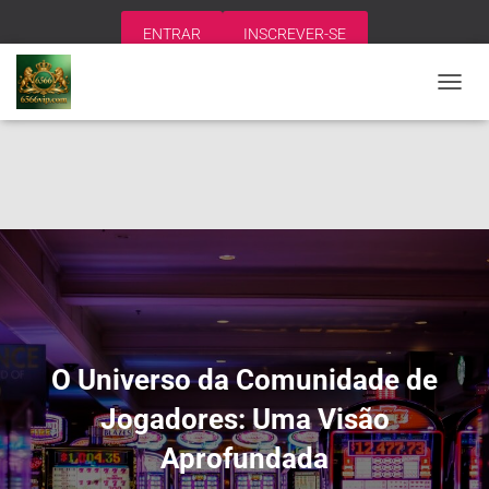
ENTRAR
INSCREVER-SE
A
L
T
E
R
N
A
R
N
A
V
E
G
A
O Universo da Comunidade de
Ç
Ã
Jogadores: Uma Visão
O
Aprofundada