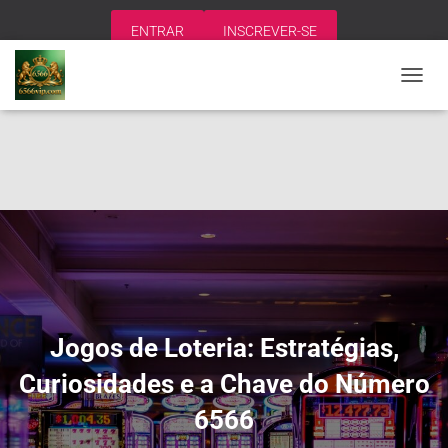
ENTRAR
INSCREVER-SE
A
L
T
E
R
N
A
R
N
A
V
E
G
A
Jogos de Loteria: Estratégias,
Ç
Ã
Curiosidades e a Chave do Número
O
6566