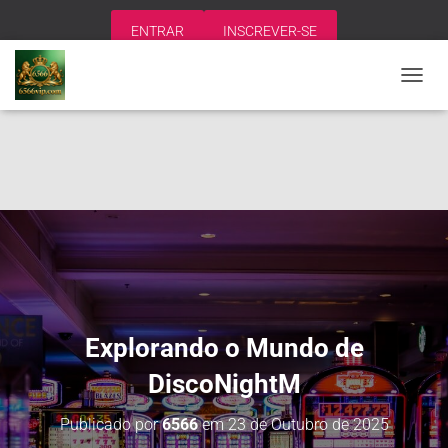
ENTRAR
INSCREVER-SE
A
L
T
E
R
N
A
R
N
A
V
E
G
A
Explorando o Mundo de
Ç
Ã
DiscoNightM
O
Publicado por
6566
em
23 de Outubro de 2025